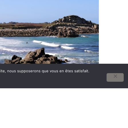
 site, nous supposerons que vous en êtes satisfait.
LA VIGIE DE TREMAZAN
LANDUNVEZ
6 VOYAGEURS
Maison vue mer à Landunvez, LA
VIGIE DE TREMAZAN offre un
panorama exceptionnel sur le littoral
breton. A quelques minutes des
plages et du GR34, elle allie confort,