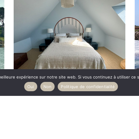
eilleure expérience sur notre site web. Si vous continuez à utiliser ce
KER HOALEN
Oui
Non
Politique de confidentialité
PORTSALL PLOUDALMEZEAU
4 VOYAGEURS
Cocon breton en bord de plage,
KER HOALEN séduit par son
ambiance chaleureuse, sa
décoration soignée et sa situation à
une minute à pied de la plage de