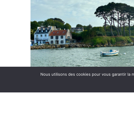
Nous utilisons des cookies pour vous garantir la m
TY HOALEN
PORTSALL PLOUDALMEZEAU
6 VOYAGEURS
Maison de famille en bord de plage,
TY HOALEN séduit par ses beaux
volumes, sa décoration élégante et
soignée. A quelques pas de la mer,
elle offre un cadre idéal pour des